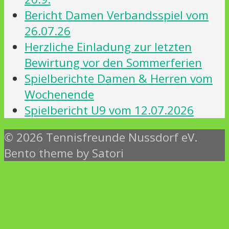
Bericht Damen Verbandsspiel vom
26.07.26
Herzliche Einladung zur letzten
Bewirtung vor den Sommerferien
Spielberichte Damen & Herren vom
Wochenende
Spielbericht U9 vom 12.07.2026
© 2026 Tennisfreunde Nussdorf eV.
Bento theme by Satori