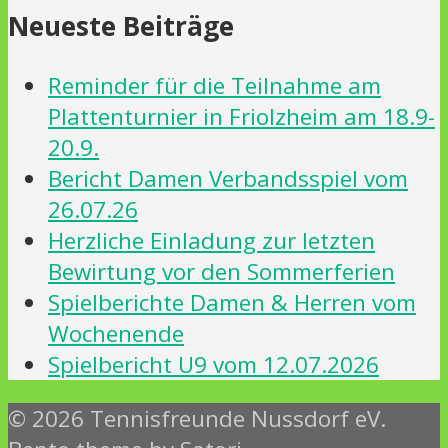
Neueste Beiträge
Reminder für die Teilnahme am
Plattenturnier in Friolzheim am 18.9-
20.9.
Bericht Damen Verbandsspiel vom
26.07.26
Herzliche Einladung zur letzten
Bewirtung vor den Sommerferien
Spielberichte Damen & Herren vom
Wochenende
Spielbericht U9 vom 12.07.2026
© 2026 Tennisfreunde Nussdorf eV.