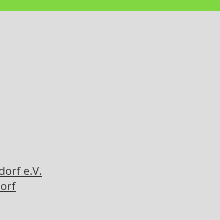
orf e.V.
orf