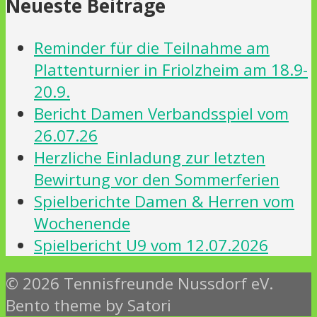
Neueste Beiträge
Reminder für die Teilnahme am
Plattenturnier in Friolzheim am 18.9-
20.9.
Bericht Damen Verbandsspiel vom
26.07.26
Herzliche Einladung zur letzten
Bewirtung vor den Sommerferien
Spielberichte Damen & Herren vom
Wochenende
Spielbericht U9 vom 12.07.2026
© 2026 Tennisfreunde Nussdorf eV.
Bento theme by Satori