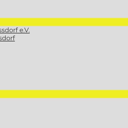
dorf e.V.
sdorf